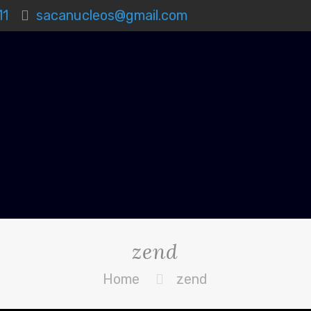
11
sacanucleos@gmail.com
zend
Home
zend