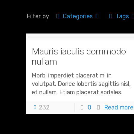
Filter by
Categories
Tags
Mauris iaculis commodo
nullam
Morbi imperdiet placerat mi in
volutpat. Donec lobortis sagittis nisl,
et nullam. Etiam placerat sodales.
232
0
Read more