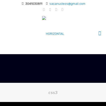
3041030811
sacanucleos@gmail.com
css3