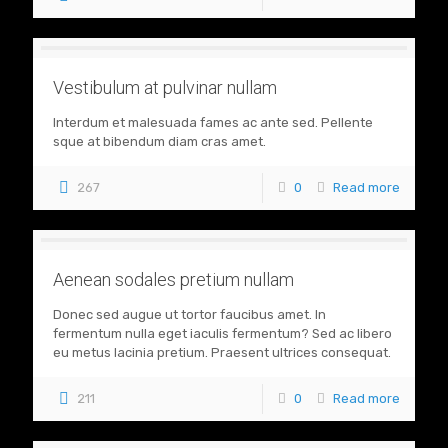
Vestibulum at pulvinar nullam
Interdum et malesuada fames ac ante sed. Pellente
sque at bibendum diam cras amet.
267
0
Read more
Aenean sodales pretium nullam
Donec sed augue ut tortor faucibus amet. In
fermentum nulla eget iaculis fermentum? Sed ac libero
eu metus lacinia pretium. Praesent ultrices consequat.
211
0
Read more