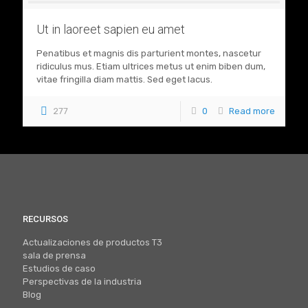
Ut in laoreet sapien eu amet
Penatibus et magnis dis parturient montes, nascetur
ridiculus mus. Etiam ultrices metus ut enim biben dum,
vitae fringilla diam mattis. Sed eget lacus.
277
0
Read more
RECURSOS
Actualizaciones de productos T3
sala de prensa
Estudios de caso
Perspectivas de la industria
Blog