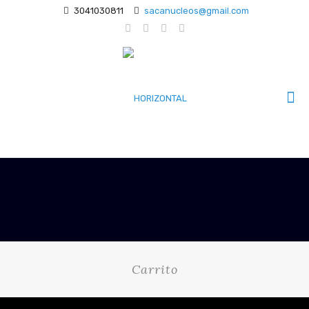
3041030811
sacanucleos@gmail.com
Carrito