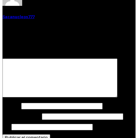
Sacanucleos777
Deja una respuesta
Tu dirección de correo electrónico no será publicada.
Los campos
obligatorios están marcados con
*
Comentario
*
Nombre
*
Correo electrónico
*
Web