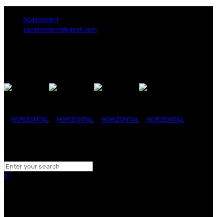
¡Servicio Inmediato! Llámanos Ya!
3041030811
sacanucleos@gmail.com
0