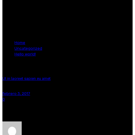
Hello world!
Home
Uncategorized
Hello world!
Ut in laoreet sapien eu amet
febrero 3, 2017
0
Welcome to WordPress. This is your first post. Edit or delete it, then
start writing!