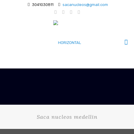
3041030811
sacanucleos@gmail.com
Saca nucleos medellin